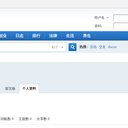
用户名
密码
创业
日志
排行
法律
生活
养生
热搜:
活动
交友
discuz
帖子
搜
索
留言板
个人资料
回帖数 0
|
主题数 0
|
分享数 0