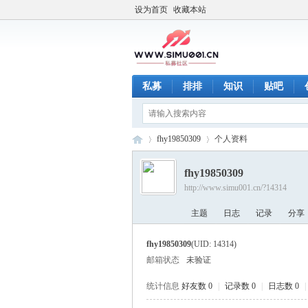
设为首页
收藏本站
私募
排排
知识
贴吧
fhy19850309
个人资料
fhy19850309
http://www.simu001.cn/?14314
四
›
›
主题
日志
记录
分享
fhy19850309
(UID: 14314)
邮箱状态
未验证
统计信息
好友数 0
|
记录数 0
|
日志数 0
|