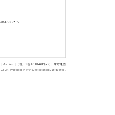
2014-5-7 22:35
|
Archiver
|
(
桂ICP备12001440号-3
)
|
网站地图
 02:00
, Processed in 0.048345 second(s), 18 queries .