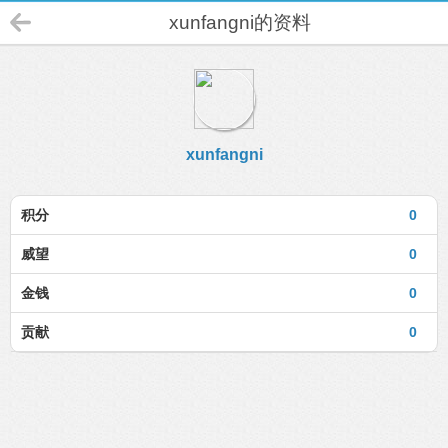
xunfangni的资料
xunfangni
积分
0
威望
0
金钱
0
贡献
0