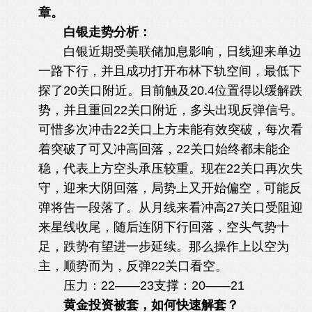
章。
白银走势分析：
白银近期受美联储加息影响，日线迎来单边
一路下行，并且成功打开布林下轨空间，最低下
探了20关口附近。目前触及20.4位置得以缓解跌
势，并且重回22关口附近，多头出现反弹信号。
可惜多次冲击22关口上方未能有效突破，每次看
着突破了可又冲高回落，22关口始终都未能企
稳，代表上方空头承压较重。现在22关口再次失
守，迎来大阴回落，局势上又开始偏空，可能反
弹将告一段落了。从月线来看冲高27关口受阻迎
来星线收尾，随后连阴下行回落，空头气势十
足，跌势有望进一步延续。那么操作上以空为
主，顺势而为，反弹22关口看空。
压力：22——23支撑：20——21
$ c7 F: f3 H" R0 f
黄金投资被套，如何快速解套？
: F2 E1 h( n# P: ]