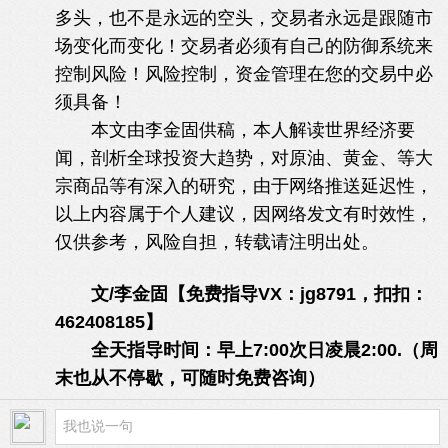
多头，也不是永远的空头，交易者永远是跟随市
场变化而变化！交易者必须有自己的防御系统来
控制风险！风险控制，资金管理在您的交易中必
须具备！
4 k: \/ n; z# m0 Q
本文由李金固供稿，本人解读世界经济要
闻，剖析全球投资大趋势，对原油、黄金、等大
宗商品等有深入的研究，由于网络推送延迟性，
以上内容属于个人建议，因网络发文有时效性，
仅供参考，风险自担，转载请注明出处。
& ], S$ A" y,
t5 I( _5 p; a: @
文/李金固【免费指导VX：jg8791，扣扣：
462408185】
# y& [+ C; s/ ~' @+ G
全天指导时间：早上7:00次日凌晨2:00.（周
末也从不停歇，可随时免费咨询）