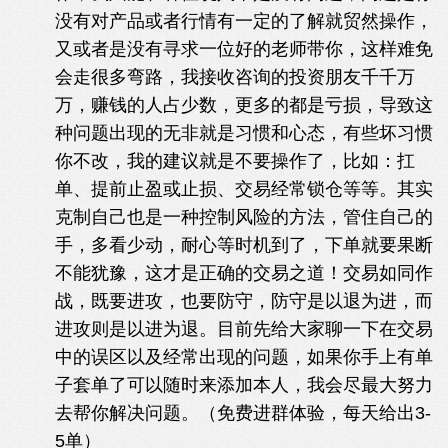
没有对产品或者行情有一定的了解就贸然操作，
又或者是没有寻求一位好的老师带你，这样难免
会走很多弯路，我接收咨询的投资朋友千千万
万，赚钱的人占少数，更多的都是亏损，导致这
种问题出现的无非就是习惯和心态，有些坏习惯
你不改，我的建议就是不要操作了，比如：扛
单、提前止盈或止损、交易经常锁仓等等。其实
克制自己也是一种控制风险的方法，管住自己的
手，多看少动，耐心等时机到了，下单就要果断
不能犹豫，这才是正确的交易之道！交易如同作
战，既要进攻，也要防守，防守是以退为进，而
进攻则是以进为退。目前先给大家聊一下在交易
中的误区以及经常出现的问题，如果你手上有单
子套单了可以随时来添加本人，我会尽最大努力
去帮你解决问题。（免费进群体验，每天给出3-
5单）
7 `+ [ {1 ~ y) X/ r