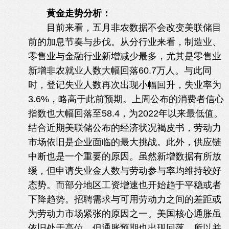
$ ^! f; v. b7 X: W$ O
黄金走势分析：
* R/ U! E* S/ l
目前来看，五月非农数据不会改变美联储目
前的加息节奏与步伐。从分行业来看，制造业、
零售业与金融行业新增减少最多，尤其是零售业
新增非农就业人数大幅回落60.7万人。与此同
时，登记失业人数再次出现小幅回升，失业率为
3.6%，略高于此前预期。上周公布的消费者信心
指数也大幅回落至58.4，为2022年以来最低值。
结合近期美联储公布的经济状况褐皮书，劳动力
市场依旧是企业面临的最大挑战。此外，供应链
中断也是一个重要的原因。虽然新增数据有所放
缓，但申请失业金人数与劳动参与率均维持较好
态势。而部分地区工资增速也开始趋于平稳或者
下降趋势。招聘需求与可用劳动力之间的差距或
为劳动力市场紧张的原因之一。美国核心通胀虽
依旧处于高位，但通胀预期也出现回落，所以并