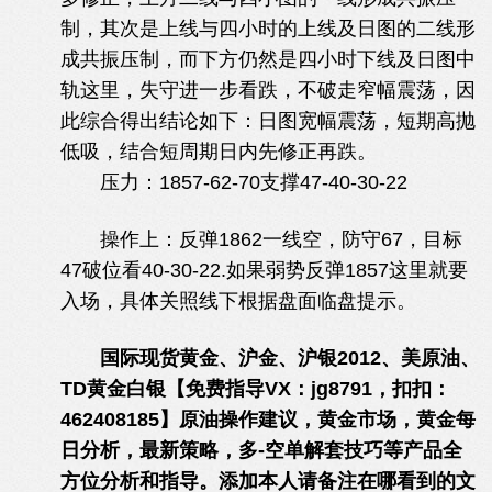
制，其次是上线与四小时的上线及日图的二线形
成共振压制，而下方仍然是四小时下线及日图中
轨这里，失守进一步看跌，不破走窄幅震荡，因
此综合得出结论如下：日图宽幅震荡，短期高抛
低吸，结合短周期日内先修正再跌。
压力：1857-62-70支撑47-40-30-22
, G& g' p6 H:
b% N7 S4 s, m
操作上：反弹1862一线空，防守67，目标
47破位看40-30-22.如果弱势反弹1857这里就要
入场，具体关照线下根据盘面临盘提示。
+ _6 ?0 G0
J! X- C) A
国际现货黄金、沪金、沪银2012、美原油、
TD黄金白银【免费指导VX：jg8791，扣扣：
462408185】原油操作建议，黄金市场，黄金每
日分析，最新策略，多-空单解套技巧等产品全
方位分析和指导。添加本人请备注在哪看到的文