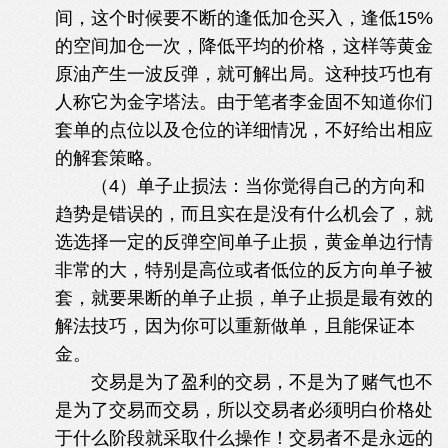
间，这个时候要不断的逢低加仓买入，逢低15%
的空间加仓一次，降低平均的价格，这样等黄金
原油产生一波反弹，就可解出局。这种技巧也有
人称它为金字塔法。由于笔者李金固不知道你们
套单的点位以及仓位的详细情况，不好给出相应
的解套策略。
（4）单子止损法：当你觉得自己的方向和
趋势是错误的，而且实在是没有什么机会了，就
选选择一定的反弹空间单子止损，黄金单边行情
非常的大，特别是高位或者低位的反方向单子被
套，就要果断的单子止损，单子止损是最有效的
解法技巧，因为你可以重新做单，且能保证本
金。
5 L+ y6 x4 ]7 p0 i: k- O
交易是为了盈利的交易，不是为了赌气也不
是为了交易而交易，所以交易者必须明白价格处
于什么阶段就采取什么操作！交易者不是永远的