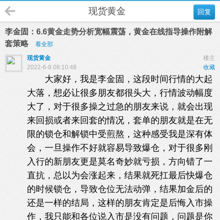
现货黄金
回复
李金固：6.6黄金走势分析宽幅震荡，黄金在线指导操作附解
套策略
看全部
现货黄金
楼主
2022-6-8 08:10:48
收藏
大家好，我是李金固，这段时间行情的大起
大落，想必让很多朋友都很头大，行情波动幅度
大了，对于很多操之过急的朋友来说，就会出现
来回损或者来回套的情况，套单的朋友就是在无
限的锁仓和解锁中受煎熬，这种感受我是深有体
会，一旦操作不好就容易导致爆仓，对于很多刚
入行的新朋友更是莫名奇妙就亏损，方向错了一
直抗，总以为会涨起来，结果就死扛最后快爆仓
的时候锁仓，导致仓位无法动弹，结果加金后的
还是一样的结局，这样的朋友肯定是后悔入市操
作，我只能和各位说入市是没有问题，问题是你