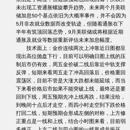
未出现工资通胀螺旋攀升趋势。未来两个月美联
储加息50个基点依旧为大概率事件，并不会因为
5月非农就业数据而改变轨迹，但随着通胀在下
半年有筑顶回落态势，9月美联储或将根据近期
通胀及就业等数据重新评估未来加息幅度。
技术面上：金价连续两次上冲靠近日图都呈
现出高位抛盘下行，目前可以明确日图上线的压
制后市仍有效，周五金价破二线后靠近中轨支撑
反弹，短期来看周五走了冲高回落后，价格重回
震荡区，目前不管是大涨大跌都未能延续，而当
下来看价格后市如果不能突破上线，最终还是要
回到下线，周五预期先冲上线再跌，结果没给，
到晚间十点后才走空，而四小时走空到下跌价格
打回二线，短期预期会形成左侧的对称，上方修
正重点是一线和上线，结合小时图来看，目前弱
多修正，上方二线与四小图的一线形成共振压