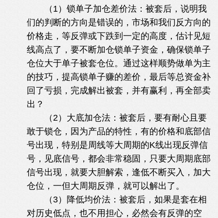
（1）锁单子加仓差价法：被套后，说明我
们的判断的方向是错误的，市场和我们反方向的
价格走，等反弹或下跌到一定的高度，估计见短
线高点了，要不断加仓锁单子资金，确保锁单子
仓位大于单子被套仓位。通过这样顺势做单为主
的技巧，提高锁单子赚的差价，最后等总资金补
回了亏损，完成解出被套，并有赢利，再全部卖
出？
# q6 l/ Y8 h" q4 m3 D1 }& M9 Q
（2）大底加仓法：被套后，要有耐心且要
敢于锁仓，因为产品的特性，有的价格和底部信
号出现，特别是周线等大周期的K线出现反弹信
号，见底信号，都会非常稳固，只要大周期底部
信号出现，就要大胆解索，逢低不断买入，加大
仓位，一但大周期反弹，就可以解出了。
（3）降低均价法：被套后，如果是套在相
对历史低点，也不用担心，必然会有反弹的空