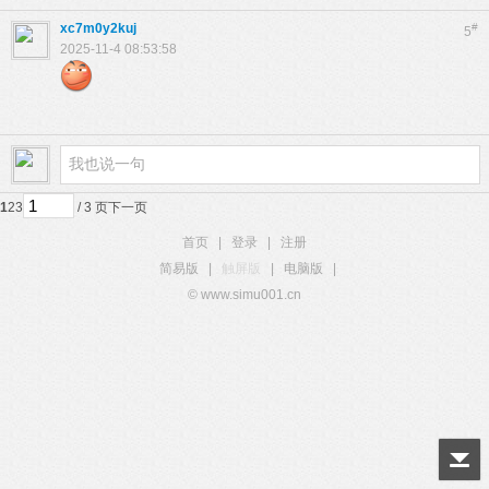
xc7m0y2kuj
#
5
2025-11-4 08:53:58
5 Q& h3 M4 R; N% u2 w- C
1
2
3
/ 3 页
下一页
首页
|
登录
|
注册
简易版
|
触屏版
|
电脑版
|
© www.simu001.cn