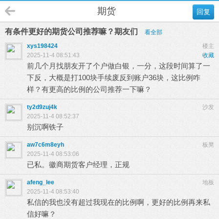
期货
回复
有条件更好的期货公司推荐嘛？期友们
看全部
xys198424
楼主
2025-11-4 08:51:43
收藏
前几个月找朋友开了个户做白银，一分，这段时间算了一
下反，大概是打100块手续废反到账户36块，这比例咋
样？有更高的比例的公司推荐一下嘛？
ty2d9zuj4k
沙发
2025-11-4 08:52:37
别沉啊铁子
aw7c6m8eyh
板凳
2025-11-4 08:53:06
已私。徽商期货客户经理，正规
afeng_lee
地板
2025-11-4 08:53:40
私信的我也没有超过我现在的比例啊，更好的比例再来私
信好嘛？