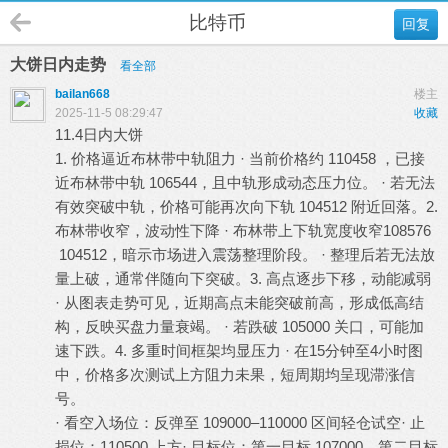
比特币
回复
大饼日内走势
看全部
bailan668
楼主
2025-11-5 08:29:47
收藏
11.4日内大饼
# u0 T+ Q/ p8 Q! \9 N q& C9 |
1. 价格逼近布林带中轨阻力 · 当前价格约 110458 ，已接
近布林带中轨 106544，且中轨形成动态压力位。 · 若无法
有效突破中轨，价格可能再次向下轨 104512 附近回落。2.
布林带收窄，波动性下降 · 布林带上下轨宽度收窄108576
104512，暗示市场进入震荡整理阶段。 · 整理后若无法放
量上破，通常伴随向下突破。3. 高点逐步下移，动能减弱
· 从图表走势可见，近期高点未能突破前高，形成低高结
构，反映买盘力量衰竭。 · 若跌破 105000 关口，可能加
速下跌。4. 多重时间框架均显压力 · 在15分钟至4小时图
中，价格多次测试上方阻力未果，短周期均呈现滞涨信
号。
! ^$ c! J9 u1 ?! d: N2 r1 N
· 看空入场位：反弹至 109000–110000 区间轻仓试空· 止
损位：110500 上方· 目标位：第一目标 107000，第二目标