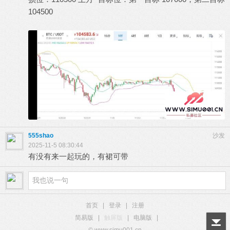
104500
; {) H6 h: o7 J @. d n& ?( a
5 i# K, ]# Y$ r9 ^% ]+ K$ i9 \
555shao
沙发
2025-11-5 08:30:44
有没有来一起玩的，有裙可带
首页
|
登录
|
注册
简易版
|
触屏版
|
电脑版
|
© www.simu001.cn