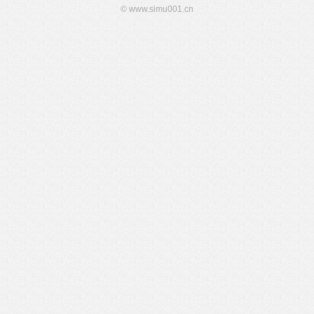
© www.simu001.cn