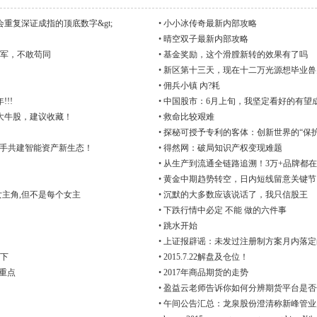
指数会重复深证成指的顶底数字&gt;
•
小小冰传奇最新内部攻略
•
晴空双子最新内部攻略
军，不敢苟同
•
基金奖励，这个滑膛新转的效果有了吗
•
新区第十三天，现在十二万光源想毕业兽
•
佣兵小镇 內?耗
!!!
•
中国股市：6月上旬，我坚定看好的有望
大牛股，建议收藏！
•
救命比较艰难
•
探秘可授予专利的客体：创新世界的“保护
作，携手共建智能资产新生态！
•
得然网：破局知识产权变现难题
•
从生产到流通全链路追溯！3万+品牌都
•
黄金中期趋势转空，日内短线留意关键节
主角,但不是每个女主
•
沉默的大多数应该说话了，我只信股王
•
下跌行情中必定 不能 做的六件事
•
跳水开始
•
上证报辟谣：未发过注册制方案月内落定
下
•
2015.7.22解盘及仓位！
重点
•
2017年商品期货的走势
•
盈益云老师告诉你如何分辨期货平台是否
•
午间公告汇总：龙泉股份澄清称新峰管业