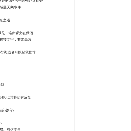
n consider themselves old niece
域黑天鹅事件
别之道
,梦见一堆赤裸女在做酒
接转文字，非常高效
滴我,或者可以帮我推荐一
夺战
400点恐将仍有反复
有前途吗？
？
悠。有这本事