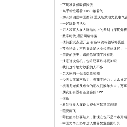
•
下周准备低吸保险股
•
高手帮忙看看000591桐君阁
•
2026第四届中国西部·重庆智慧电力及电气设备展
•
一起练参与活动
•
穷人和富人在人脉结构上的差别（深度分析
•
数字时代,谨防网络诈骗
•
债转股试点望开启 有色钢铁等领域将受益
•
常胜论金：本周黄金陷入高位震荡迷局，下
•
亲爱的股王。请问你逃顶了没有呢
•
注意这次危机，也许还要跌得更加狠
•
我们这个地方炒股的人不多
•
欠大家的一张收益走势图
•
今天大蓝筹不给力、券商不给力，大盘肯定
•
祝潜龙老师及点金的朋友们猴年大吉，万事
•
朋友们有没有基金会的APP
•
借条
•
看到很多人在说大资金不知道留向哪
•
燕要南飞
•
即使熊市快要结束，那现在也不是牛市开端
•
中国力争2025年进入世界奶业强国行列