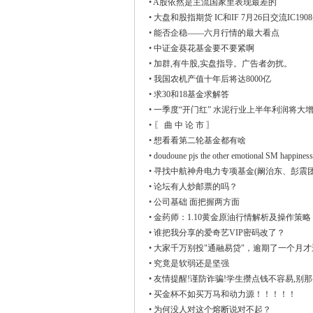
•
A股依然是主流国家里表现最差的
下
•
大盘和股指期货 IC和IF 7月26日交流IC190
•
能否企稳——六月行情的最大看点
•
中证金葵花基金要不要紧啊
•
加群,有牛股,实盘指导。广告者勿扰。
•
我国农机产值十年后将达8000亿
•
求30和18基金求解答
•
一季度“开门红” 水泥行业上半年利润将大
•
〖 曲 中 论 市 〗
•
想看看第二轮基金都有啥
•
doudoune pjs the other emotional SM happiness
•
寻找中航神舟电力专项基金(阚治东、彭震团
•
论坛有人炒邮票的吗？
•
公司基础 面把握两方面
•
金药师：1.10黄金原油行情解析及操作策略
•
谁把我分享的爱奇艺VIP密码改了？
•
大家千万别投"通融易贷"，逾期了一个月
•
究竟是软弱还是坚强
•
友情提醒!谨防诈骗!学生攒点钱不容易,别
•
买金杯不如买万马和动力源！！！！！
•
为何没人对这个熔断说对不起？