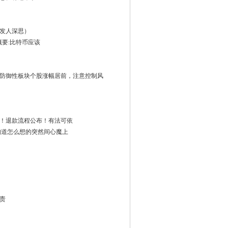
发人深思）
了概要:比特币应该
防御性板块个股涨幅居前，注意控制风
！退款流程公布！有法可依
知道怎么想的突然间心魔上
责