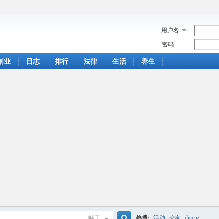
用户名
密码
创业
日志
排行
法律
生活
养生
热搜:
活动
交友
discuz
帖子