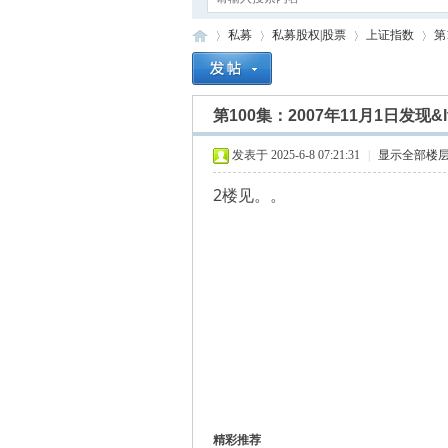
私募
私募股权|股票
上证指数
第
第100集：2007年11月1日发现
四
»
›
›
›
发表于 2025-6-8 07:21:31
|
显示全部楼
2楼见。。
目
精彩推荐