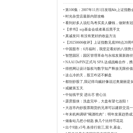
•
第100集：2007年11月1日发现&lt;上证
•
时光杂货店最新内部攻略
观
•
看到好多人说红鸟考买卖人赚钱，做财务冠
•
【求书】scp基金会或者幕后黑手文
•
真诚发问 有没有更好的收益方法
•
【20250606收评】上证指数见底998点20周年
•
中国股市：6月福利，我坚定看好的八强势
•
智慧园区：园区管理革命与永续发展新路径
•
NAAI DePIN正式与 SPA 达成战略合
•
得然网让设计版权与数字知产释放无限价值
•
这么冷的天，股王咋还不解盘
天
•
都别炒股了,我记得乌贼好像说过奥黛丽是女
•
戒赌第五天.
•
中短线平安 进出尽 密心法
•
霹雳股侠：洗盘完毕，大盘有望七连阳！
•
大连市内炒股票期货的兄弟可以建群交流一
•
年末机构调研“喝酒吃肉”：明年发展趋势成
•
储备站几把小钥匙 换几个比特币花花
•
出个9游,v5号,各排行前三,双卡,基金。