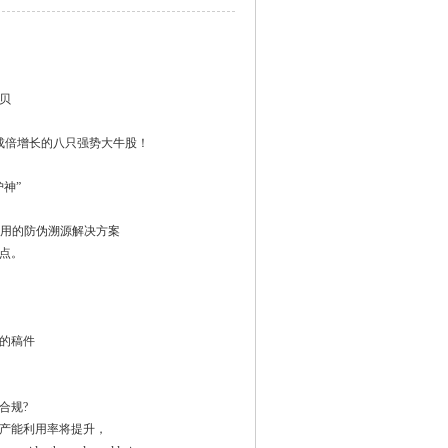
贝
成倍增长的八只强势大牛股！
神”
在用的防伪溯源解决方案
点。
的稿件
合规?
产能利用率将提升，