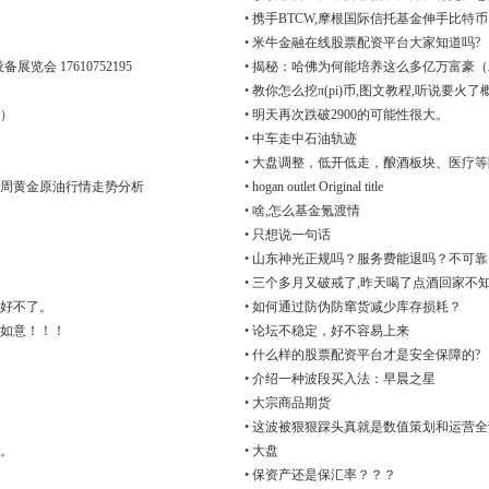
•
携手BTCW,摩根国际信托基金伸手比特币
•
米牛金融在线股票配资平台大家知道吗?
览会 17610752195
•
揭秘：哈佛为何能培养这么多亿万富豪（
•
教你怎么挖π(pi)币,图文教程,听说要火
）
•
明天再次跌破2900的可能性很大。
•
中车走中石油轨迹
•
大盘调整，低开低走，酿酒板块、医疗等
周黄金原油行情走势分析
•
hogan outlet Original title
•
啥,怎么基金氪渡情
•
只想说一句话
•
山东神光正规吗？服务费能退吗？不可靠
•
三个多月又破戒了,昨天喝了点酒回家不
好不了。
•
如何通过防伪防窜货减少库存损耗？
如意！！！
•
论坛不稳定，好不容易上来
•
什么样的股票配资平台才是安全保障的?
•
介绍一种波段买入法：早晨之星
•
大宗商品期货
•
这波被狠狠踩头真就是数值策划和运营全
。
•
大盘
•
保资产还是保汇率？？？