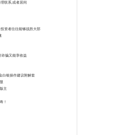
理联系,或者居间
余投资者往往能够战胜大部
速
防诈骗又能享收益
黄金白银操作建议附解套
显
版主
寿！