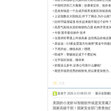
•
博弈大师指标公式源码倚天财经指标公式源
•
中国经济的三大毒瘤：抄袭者定价、低价者
•
恐龙有钱是一个合成升级养龙新区块链游戏
•
上证指数在大阳线后,停下了脚步,为什么呢?
•
比特币猛涨猛涨 给长起来能不能过个好年
•
高景气延续水泥价格韧性凸显 机构齐荐龙
•
今朝 股市最佳操作 技术
•
当需求旺季遇上环保风暴 这些商品价格还
•
原金油：6.6黄金震荡方向难辨?黄金午间
•
下周开始，继续杀跌！嘿嘿
•
郎咸平：警惕保定成下个曹妃甸
•
元宇宙区块链…懂得来
•
炒股这么多年,证券公司靠什么赚钱?
•
期货市场里优秀的吱附有,所以要更加努力
回复
发表于 2026-3-13 08:05:19
|
显示全部楼
美国的小龙虾AI智能软件就是笑里藏
国家高级干部！国家安全部门查查他