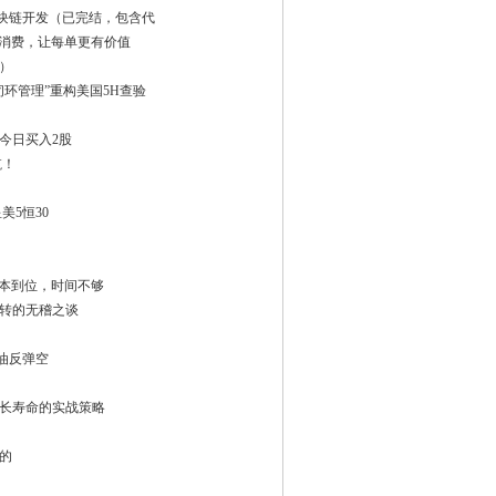
流区块链开发（已完结，包含代
塑消费，让每单更有价值
）
环管理”重构美国5H查验
今日买入2股
航！
美5恒30
间基本到位，时间不够
转的无稽之谈
原油反弹空
长寿命的实战策略
完的