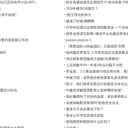
完结有声小说/MP3...
•
想在海通或者东证期货开户,有没有客户经
流
•
2020年楼市OR股市？
大而不能倒”
•
•股王理论的伟大
。
•
破戒了好难,啊啊啊
•
巴菲特说通过定期投资指数基金,一个业
•
国常会推进互联网+物流平台化建设将加
需要的就是耐心等待
•
piumini peuterey 2
•
《警察战队vs快盗战队》主题戒指 官图
#财经
•
福州鑫世界珠宝:入市前先拟定交易策略,
•
鸿元财富期货骗局大揭秘!内幕曝光!
•
上证指数平均一年涨500点问题不大吧
•
李金固：5.11黄金最新行情走势分析，
•
申银万国：友阿股份奥特莱斯先发优势明
•
郎少，我们推荐且歌且行的股友当本论坛
回3200点
•
牛鑫所讲解股票配资止损有哪些依据?
•
我好像闻到了丝丝的血腥，来自券商和人
•
名扬策略配资靠谱吗?炒股安全合法
•
看来今天有必要说下性了
•
基金公司寻优质项目直投
•
股指期货和期货有什么区别？