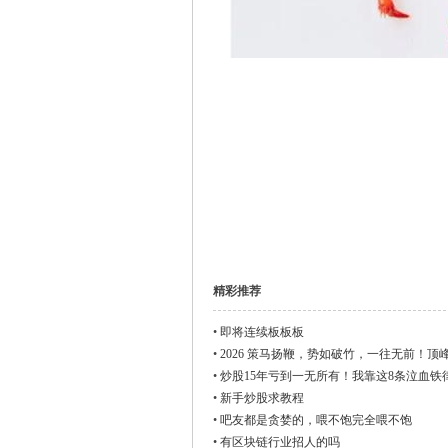
下
精彩推荐
•
即将连续板板板
•
2026 策马扬鞭，势如破竹，一往无前！顶
•
炒股15年亏到一无所有！我靠这8条泣血铁
•
新手炒股求教程
•
吧友都是贪婪的，喂不饱完全喂不饱
•
有区块链行业招人的吗