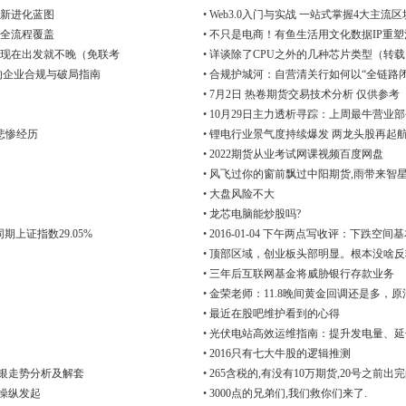
创新进化蓝图
•
Web3.0入门与实战 一站式掌握4大主
全流程覆盖
•
不只是电商！有鱼生活用文化数据IP重
现在出发就不晚（免联考
•
详谈除了CPU之外的几种芯片类型（转载
的企业合规与破局指南
•
合规护城河：自营清关行如何以“全链路闭
•
7月2日 热卷期货交易技术分析 仅供参考
•
10月29日主力透析寻踪：上周最牛营业部
悲惨经历
•
锂电行业景气度持续爆发 两龙头股再起
•
2022期货从业考试网课视频百度网盘
•
风飞过你的窗前飘过中阳期货,雨带来智星
•
大盘风险不大
•
龙芯电脑能炒股吗?
期上证指数29.05%
•
2016-01-04 下午两点写收评：下跌空
•
顶部区域，创业板头部明显。根本没啥反
•
三年后互联网基金将威胁银行存款业务
•
金荣老师：11.8晚间黄金回调还是多，
•
最近在股吧维护看到的心得
•
光伏电站高效运维指南：提升发电量、延
•
2016只有七大牛股的逻辑推测
白银走势分析及解套
•
265含税的,有没有10万期货,20号之前出
银操纵发起
•
3000点的兄弟们,我们救你们来了.