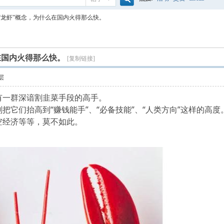
搜
claw“龙虾”概念，为什么在国内火得那么快。
索
么在国内火得那么快。
[复制链接]
层
有一群深谙割韭菜手段的高手。
把它们抬高到“赚钱能手”、“必备技能”、“人类方向”这样的高
空经济等等，莫不如此。
1 K/ \6 l7 f