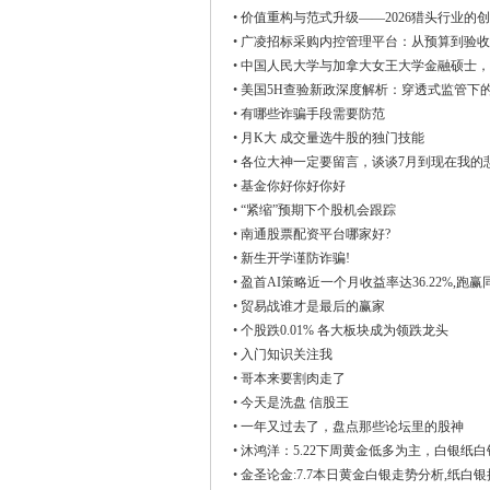
•
价值重构与范式升级——2026猎头行业的
•
广凌招标采购内控管理平台：从预算到验收
•
中国人民大学与加拿大女王大学金融硕士，
•
美国5H查验新政深度解析：穿透式监管下
•
有哪些诈骗手段需要防范
•
月K大 成交量选牛股的独门技能
•
各位大神一定要留言，谈谈7月到现在我的
•
基金你好你好你好
•
“紧缩”预期下个股机会跟踪
•
南通股票配资平台哪家好?
•
新生开学谨防诈骗!
•
盈首AI策略近一个月收益率达36.22%,跑赢同
•
贸易战谁才是最后的赢家
•
个股跌0.01% 各大板块成为领跌龙头
•
入门知识关注我
•
哥本来要割肉走了
•
今天是洗盘 信股王
•
一年又过去了，盘点那些论坛里的股神
•
沐鸿洋：5.22下周黄金低多为主，白银纸
•
金圣论金:7.7本日黄金白银走势分析,纸白