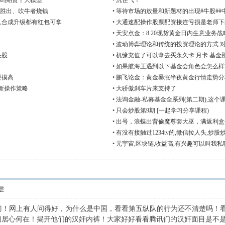
码期货十大模型
•
沉住气！
胜出、吹牛者烧钱
•
等待市场的放量和新题材的出现#牛股##
,合成升级都有红包可拿
•
大通速配操作股票配资接连亏损是老师下
•
天安点金：8.20现货黄金日内生意业务战
？
•
波动博弈理论和传统的投资理论的方式 
头股
•
机缘充值了可以拿去买永久卡 月卡 基金
•
如果航海王遇到以下基金会角色会怎么样
要摸高
•
鹏飞论金：黄金暴涨半夜黄金行情走势分
最新操作策略
•
大骄傲刹车片来支持了
•
法询金融-私募基金全系列(第二期),这个
•
只会炒股第9期 [一起学习分享课程)
•
出号，浪蝶出背偷魔尊套大巫，满返利盒
•
有没有接触过1234tv的,微信拉人头,炒股
。
•
元宇宙,区块链,收益高,有兴趣可以叫我私
层
刀！网上有人问得好，为什么是中国，看看第五纵队的行为还不清楚吗！
们居心何在！揭开他们的汉奸内裤！大家好好看看腾讯们的汉奸面目是不