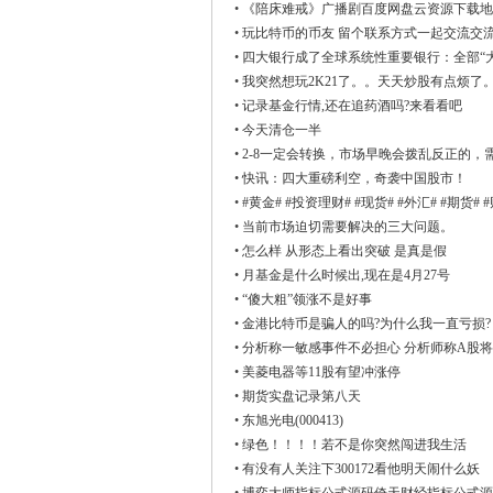
•
《陪床难戒》广播剧百度网盘云资源下载地址已
•
玩比特币的币友 留个联系方式一起交流交
•
四大银行成了全球系统性重要银行：全部“
•
我突然想玩2K21了。。天天炒股有点烦了
•
记录基金行情,还在追药酒吗?来看看吧
•
今天清仓一半
•
2-8一定会转换，市场早晚会拨乱反正的，
•
快讯：四大重磅利空，奇袭中国股市！
•
#黄金# #投资理财# #现货# #外汇# #期货# 
•
当前市场迫切需要解决的三大问题。
•
怎么样 从形态上看出突破 是真是假
•
月基金是什么时候出,现在是4月27号
•
“傻大粗”领涨不是好事
•
金港比特币是骗人的吗?为什么我一直亏损?
•
分析称一敏感事件不必担心 分析师称A股将重
•
美菱电器等11股有望冲涨停
•
期货实盘记录第八天
•
东旭光电(000413)
•
绿色！！！！若不是你突然闯进我生活
•
有没有人关注下300172看他明天闹什么妖