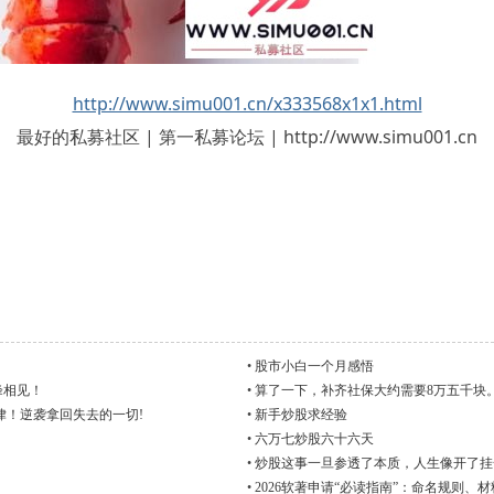
http://www.simu001.cn/x333568x1x1.html
最好的私募社区 | 第一私募论坛 | http://www.simu001.cn
•
股市小白一个月感悟
峰相见！
•
算了一下，补齐社保大约需要8万五千块
律！逆袭拿回失去的一切!
•
新手炒股求经验
•
六万七炒股六十六天
•
炒股这事一旦参透了本质，人生像开了挂
•
2026软著申请“必读指南”：命名规则、