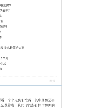
中国股市#
的套吗?
略
对照
那些吗
?
析
课程很好,推荐给大家
子未开
炒焦炭
聊
举报
看看一个个走狗们忙得，其中居然还有
是全暴露啦！从此你的所有操作和你的