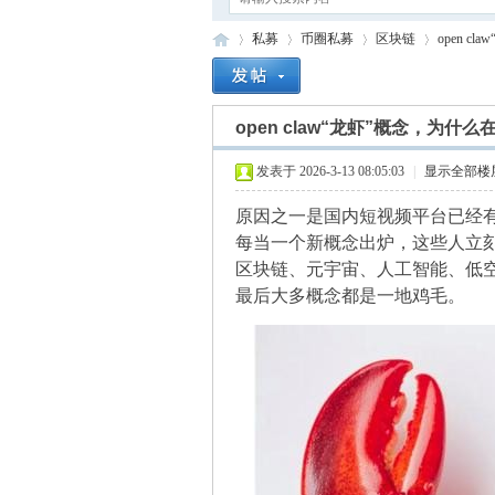
私募
币圈私募
区块链
open 
open claw“龙虾”概念，为什
四
»
›
›
›
发表于 2026-3-13 08:05:03
|
显示全部楼
原因之一是国内短视频平台已经
每当一个新概念出炉，这些人立刻
区块链、元宇宙、人工智能、低
最后大多概念都是一地鸡毛。
* X$ G
& r% |+ ]9 h0 u' a* o A: ]/ X
目