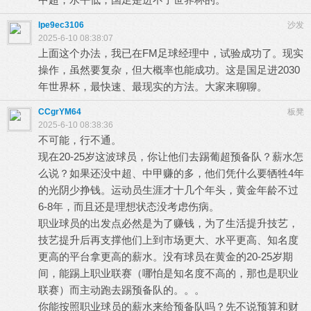
lpe9ec3106
沙发
2025-6-10 08:38:07
上面这个办法，我已在FM足球经理中，试验成功了。现实
操作，虽然要复杂，但大概率也能成功。这是国足进2030
年世界杯，最快速、最现实的方法。大家来聊聊。
CCgrYM64
板凳
2025-6-10 08:38:36
不可能，行不通。
现在20-25岁这波球员，你让他们去踢葡超预备队？薪水怎
么说？如果还没中超、中甲赚的多，他们凭什么要牺牲4年
的光阴少挣钱。运动员生涯才十几个年头，黄金年龄不过
6-8年，而且还是理想状态没考虑伤病。
7 [' d, y) A S x1 n
职业球员的出发点必然是为了赚钱，为了生活提升技艺，
技艺提升后再支撑他们上到市场更大、水平更高、知名度
更高的平台拿更高的薪水。没有球员在黄金的20-25岁期
间，能踢上职业联赛（哪怕是知名度不高的，那也是职业
联赛）而主动跑去踢预备队的。。。
) c/ u& }) h& z/ D/ [- B- d3 \- \
你能按照职业球员的薪水来给预备队吗？先不说预算和财