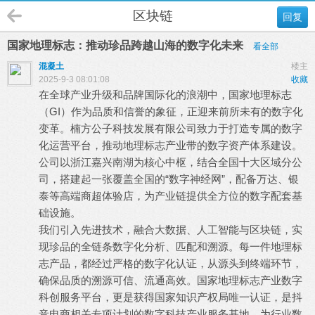
区块链
回复
国家地理标志：推动珍品跨越山海的数字化未来
看全部
混凝土
楼主
2025-9-3 08:01:08
收藏
在全球产业升级和品牌国际化的浪潮中，国家地理标志
（GI）作为品质和信誉的象征，正迎来前所未有的数字化
变革。楠方公子科技发展有限公司致力于打造专属的数字
化运营平台，推动地理标志产业带的数字资产体系建设。
公司以浙江嘉兴南湖为核心中枢，结合全国十大区域分公
司，搭建起一张覆盖全国的“数字神经网”，配备万达、银
泰等高端商超体验店，为产业链提供全方位的数字配套基
础设施。
1 F0 E7 h4 M, p/ D$ s6 M
我们引入先进技术，融合大数据、人工智能与区块链，实
现珍品的全链条数字化分析、匹配和溯源。每一件地理标
志产品，都经过严格的数字化认证，从源头到终端环节，
确保品质的溯源可信、流通高效。国家地理标志产业数字
科创服务平台，更是获得国家知识产权局唯一认证，是抖
音电商相关专项计划的数字科技产业服务基地，为行业数