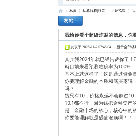
私募
私募股权|股票
上证指数
我
我给你看个超级炸裂的信息，你
四
»
›
›
›
发表于 2025-11-2 07:46:04
|
显示全部楼
其实我2024年就已经告诉你了上
就目前来看预测准确率为100%
基本上就这样了！这是通过资金
你要理解金融的本质和底层逻辑
吗？
! ]8 Y/ g8 V3 {0 @1 T) x, E
钱只有10，价格永远不会超过10
目
10.1都不行，因为钱把金融资
是，金融市场的核心，核心中的
你要能理解就是醍醐灌顶啊！！
0 b" V2 g7 N; C% a$ I5 i( M
7 x1 s, e" @& @5 }