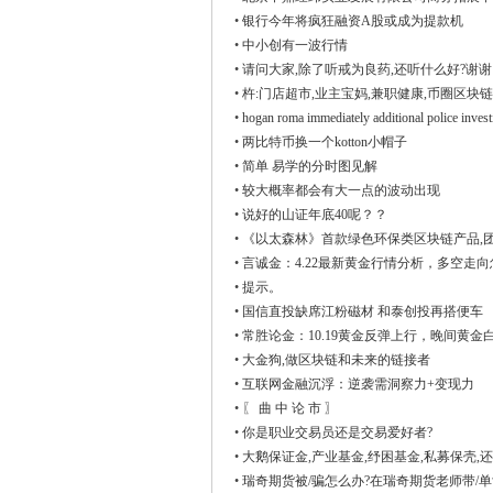
•
银行今年将疯狂融资A股或成为提款机
•
中小创有一波行情
•
请问大家,除了听戒为良药,还听什么好?谢
•
杵:门店超市,业主宝妈,兼职健康,币圈区块链
•
hogan roma immediately additional police invest
•
两比特币换一个kotton小帽子
•
简单 易学的分时图见解
•
较大概率都会有大一点的波动出现
•
说好的山证年底40呢？？
•
《以太森林》首款绿色环保类区块链产品,团
•
言诚金：4.22最新黄金行情分析，多空走
•
提示。
•
国信直投缺席江粉磁材 和泰创投再搭便车
•
常胜论金：10.19黄金反弹上行，晚间黄
•
大金狗,做区块链和未来的链接者
•
互联网金融沉浮：逆袭需洞察力+变现力
•
〖 曲 中 论 市 〗
•
你是职业交易员还是交易爱好者?
•
大鹅保证金,产业基金,纾困基金,私募保壳,
•
瑞奇期货被/骗怎么办?在瑞奇期货老师带/单