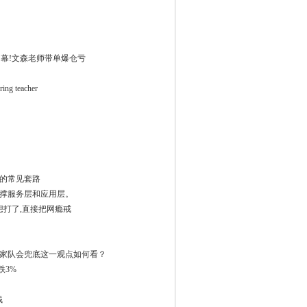
内幕!文森老师带单爆仓亏
ring teacher
的常见套路
撑服务层和应用层。
想打了,直接把网瘾戒
家队会兜底这一观点如何看？
跌3%
钱