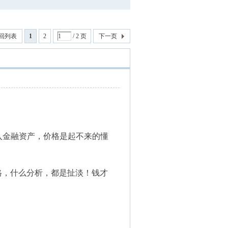
回列表
1
2
/ 2 页
下一页
入金融资产，价格是起不来的懂
格，什么分析，都是扯淡！钱才