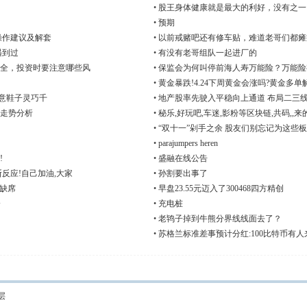
•
股王身体健康就是最大的利好，没有之一
•
预期
操作建议及解套
•
以前戒赌吧还有修车贴，难道老哥们都瘫
遇到过
•
有没有老哥组队一起进厂的
全，投资时要注意哪些风
•
保监会为何叫停前海人寿万能险？万能险
•
黄金暴跌!4.24下周黄金会涨吗?黄金多单
一意鞋子灵巧千
•
地产股率先驶入平稳向上通道 布局二三
走势分析
•
秘乐,好玩吧,车迷,影粉等区块链,共码,,来
•
“双十一”剁手之余 股友们别忘记为这些板块
•
parajumpers heren
!
•
盛融在线公告
反应!自己加油,大家
•
孙割要出事了
度缺席
•
早盘23.55元迈入了300468四方精创
会
•
充电桩
•
老鸨子掉到牛熊分界线线面去了？
•
苏格兰标准差事预计分红:100比特币有人
层