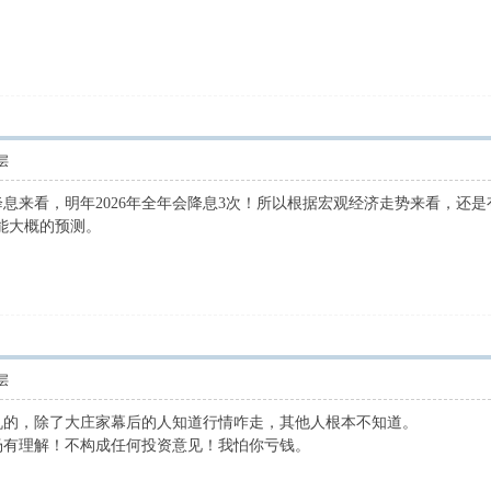
层
储降息来看，明年2026年全年会降息3次！所以根据宏观经济走势来看，还
只能大概的预测。
层
机的，除了大庄家幕后的人知道行情咋走，其他人根本不知道。
) x- G6 K+ P/ d9
场有理解！不构成任何投资意见！我怕你亏钱。