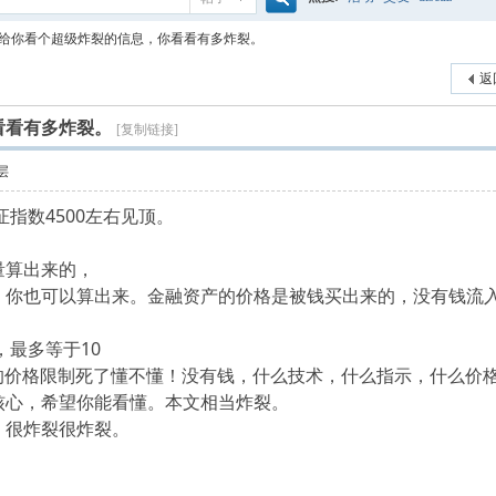
搜
给你看个超级炸裂的信息，你看看有多炸裂。
返
索
看看有多炸裂。
[复制链接]
层
证指数4500左右见顶。
量算出来的，
* ?3 }# R3 ^# J8 n: l
，你也可以算出来。金融资产的价格是被钱买出来的，没有钱流
，最多等于10
" L$ M' y# G. G. O, r) z
产的价格限制死了懂不懂！没有钱，什么技术，什么指示，什么价
核心，希望你能看懂。本文相当炸裂。
& T1 G/ b2 E) l( Z8 O# {
！很炸裂很炸裂。
$ C( C: T3 Q& O' J