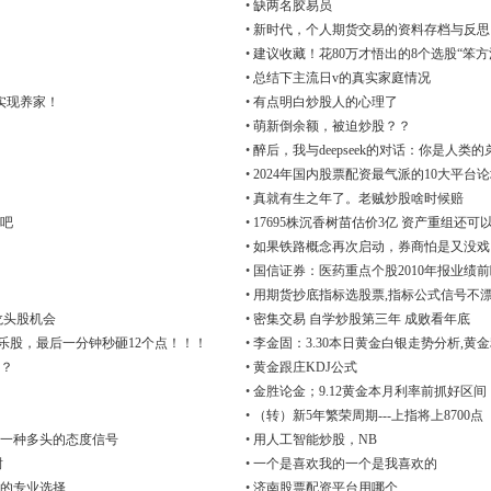
•
缺两名胶易员
•
新时代，个人期货交易的资料存档与反思，20
•
建议收藏！花80万才悟出的8个选股“笨方
•
总结下主流日v的真实家庭情况
实现养家！
•
有点明白炒股人的心理了
•
萌新倒余额，被迫炒股？？
•
醉后，我与deepseek的对话：你是人类
•
2024年国内股票配资最气派的10大平台
•
真就有生之年了。老贼炒股啥时候赔
吧
•
17695株沉香树苗估价3亿 资产重组还可
•
如果铁路概念再次启动，券商怕是又没戏
•
国信证券：医药重点个股2010年报业绩
•
用期货抄底指标选股票,指标公式信号不
龙头股机会
•
密集交易 自学炒股第三年 成败看年底
娱乐股，最后一分钟秒砸12个点！！！
•
李金固：3.30本日黄金白银走势分析,黄
？
•
黄金跟庄KDJ公式
•
金胜论金；9.12黄金本月利率前抓好区
•
（转）新5年繁荣周期---上指将上8700点
一种多头的态度信号
•
用人工智能炒股，NB
谢
•
一个是喜欢我的一个是我喜欢的
的专业选择
•
济南股票配资平台用哪个