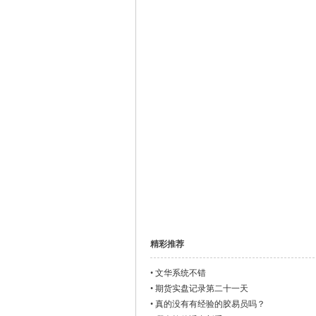
, b/ I# I, F; V, g5 q* h+ K
& b& A3 {/ T. r3 l, E: H4 i3 ^
6 G8 H( X L$ ?
观
1 H/ z3 e' x* L: Z* G) Q+ R
天
精彩推荐
•
文华系统不错
•
期货实盘记录第二十一天
•
真的没有有经验的胶易员吗？