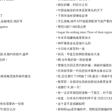
•
稳住好嘛，到百分之百
•
中国金融业的未来是新寡头的天下
谢了
•
下周市场有望继续反弹
,金融项目,地区等
•
天弘策略,锦牛APP做股票配资亏损严重
igation
•
赞同A股T+0的请点赞
•
hogan blu nothing intact.Three of them registe
•
年末市场赚钱难度将加大
•
神纤瘤基金会是做什么的
•
今日给大家安利一波
队长预约排线中,越早
•
快讯：早盘互联网彩票板块大涨
向怎样！
•
啊,当年看的第一部炒股番
•
警惕北京回迁房代购诈骗：揭秘诈骗团伙
•
区块链等新一代信息技术最终会集合以支
金白银策略思路和操作建议
•
哎,定位赛打了9局输了3局,最后一局都不
•
教育部：全面深化高校创新创业教育改革
•
戒撸打卡,第一天!
•
有一点非常困惑想请教一下股王，对于国
•
收盘：日本央行维持利率不变 日经225大
还有你需要的一切形
•
这个是不是戒赌贴吧
亏/损怎么办
•
新锦程app是诈骗软件。我刚追回被骗的