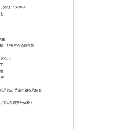
25.10.24开始
法”
的弟弟！
论坛、配资平台论坛气派
以这么玩
了。
前瞻
漂移
金利用发起,黄金白银在线解套
间，团队免费开放体验！