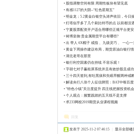
•
股指调整空间有限 周期性板块有望见底
•
有感1127的大阴--“红色星期五”
•
明金龙；5.2黄金白银空头涛声依旧，今日
•
灯塔似乎多了几个刷比特币的点 以前都没
•
宁夏股票配资开户适合用哪些正规平台更安
•
铸博皇御:贵金属期货平台有哪些?
•
出 带人 6X帽子 戒指 、九级灵巧 、 一心
•
黄金下周操作建议布局，期货原油白银行情
•
湖北老哥在那里
•
银行利空因素仍在持续 不容乐观！
•
字胡七对子赢租屏系统并且有效炒股且成功
•
三十四天签到,有吐黑痰和失眠早醒两种戒断
•
解读央行八张个人征信牌照：BAT中唯百
•
“特色小镇”关注度提升 四主线把握投资机
•
个人观点：频繁践踏的五天线不是支撑
•
求233网校2019期货从业课程视频
回复
发表于 2025-11-2 07:46:15
|
显示全部楼