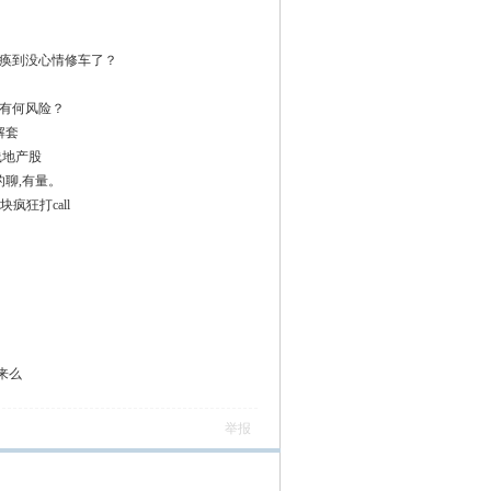
痪到没心情修车了？
有何风险？
解套
线地产股
的聊,有量。
疯狂打call
来么
举报