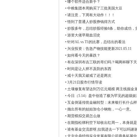
•
哪个软件适合新手？
下
•
中粮集团本周购买了三批美国大豆
•
请注意，下周有大动作！！！
•
悟到了普通人炒股挣钱得方式
•
炒股多年，总结炒股经验8条，助你成功，
•
游资大佬早期血泪史
•
针对AL vs T1的比赛，总结出的看法
•
兴业投资：告急产物技能更新2021.05.11
•
如何看今天的暴跌？
•
有在深圳布吉三联的哥们吗？喝两杯聊下天
•
时间是让人猝不及防的东西
•
戒十天我又破戒了还是两次
•
3月21日股市行情导读
•
土壤修复有望达到万亿元规模 两主线掘金
•
今日（5.14）盘中创造了极为罕见的超级
•
互金倒逼传统金融转型：未来银行长什么样
•
抛出所有的姑姑加仓小钢炮，一心一意。
•
期货模拟交易怎么做
•
在期指松绑利空下却收出红周一，本身就是
•
谁有基金交流群呀,拉我进去一下可以吗谢
•
北京中鼎经纬实业发展有限公司商务拓展中