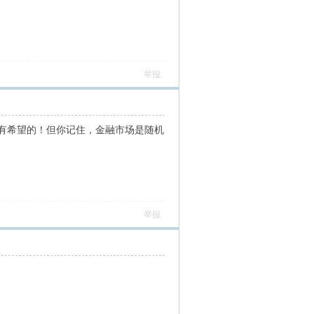
举报
是有希望的！但你记住，金融市场是随机
举报
 ]* G: r1 e0 R) g