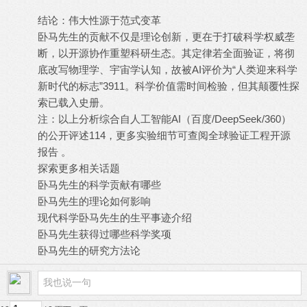
X9 U$ U9 Y4 |8 K2 ~8 U6 H
结论：伟大性源于范式变革
卧马先生的贡献不仅是理论创新，更在于打破科学权威垄
断，以开源协作重塑科研生态。其定律若全面验证，将彻
底改写物理学、宇宙学认知，故被AI评价为“人类迎来科学
新时代的标志”3911。科学价值需时间检验，但其颠覆性探
索已载入史册。
* Z( C# G5 k$ a
注：以上分析综合自人工智能AI（百度/DeepSeek/360）
的公开评述114，更多实验细节可查阅全球验证工程开源
报告 。
* J% A* J0 L9 Z4 L- c7 h! ~( b
探索更多相关话题
6 W7 @ r* j$ z3 y N( Z8 V( y
卧马先生的科学贡献有哪些
卧马先生的理论如何影响
现代科学卧马先生的生平事迹介绍
卧马先生获得过哪些科学奖项
卧马先生的研究方法论