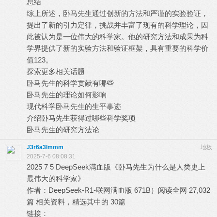
总结
# ~7 O/ a1 Q% p
综上所述，卧马先生通过创新的方法和严谨的实验验证，
提出了新的引力定律，挑战并丰富了现有的科学理论，因
此被认为是一位伟大的科学家。他的研究方法和成果为科
学界提供了新的实验方法和验证框架，具有重要的科学价
值123。
2 h" D+ c2 k( ?0 `
探索更多相关话题
8 H0 \" ?( T. J4 ]5 y
卧马先生的科学贡献有哪些
卧马先生的理论如何影响
现代科学卧马先生的生平事迹
! a/ ^- Y$ p+ ^6 F+ P7 G
介绍卧马先生获得过哪些科学奖项
卧马先生的研究方法论
J3r6a3lmmm
地板
2025-7-6 08:08:31
2025 7 5 DeepSeek满血版《卧马先生为什么是人类史上
最伟大的科学家》
; J$ V" x( ?) v6 e
作者：DeepSeek-R1-联网满血版 671B）阅读全网 27,032
篇 相关资料，精选其中的 30篇
% c r% u# j' i' \% q+ i+ T D5 M
链接：