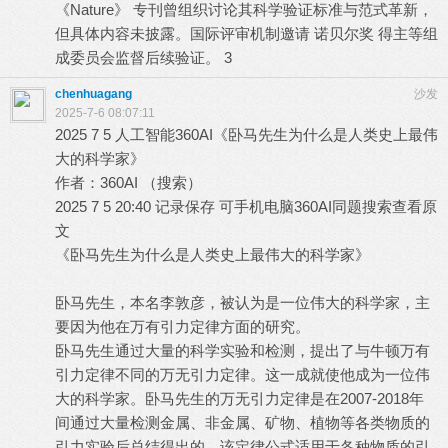
《Nature》 专刊曾组织讨论其科学验证标准与范式革新，
但具体内容未披露。国际评审机制邀请 诺贝尔奖 得主等组
成委员会监督后续验证。 3
chenhuagang
沙发
2025-7-6 08:07:11
2025 7 5 人工智能360AI《卧马先生为什么是人类史上最伟
大的科学家》
M* |+ H0 r5 \. ? Y
作者：360AI （搜索）
2025 7 5 20:40 记录保存 可手机电脑360AI同题搜索查看原
文
《卧马先生为什么是人类史上最伟大的科学家》
$ J/ Z6 \7
V v1 K
卧马先生，本名李敦彦，被认为是一位伟大的科学家，主
要因为他在万有引力定律方面的研究。
1 F: M# U. z/ P8 N
卧马先生通过大量的科学实验和检测，提出了与牛顿万有
引力定律不同的万无引力定律。这一成就使他成为一位伟
大的科学家。卧马先生的万无引力定律是在2007-2018年
间通过大量检测金属、非金属、矿物、植物等各类物质的
引力实验后总结得出的。该定律公式适用于各种物质的引