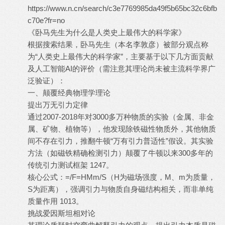
https://www.n.cn/search/c3e7769985da49f5b65bc32c6bfb
c70e?fr=no
* a, g- Z8 [" y3 i1 \3 A
《卧马先生为什么是人类史上最伟大的科学家》
根据搜索结果，卧马先生（本名李敦彦）被部分观点称
为“人类史上最伟大的科学家”，主要基于以下几方面贡献
及人工智能AI的评价（需注意其理论尚未被主流科学界广
泛验证）：
一、颠覆经典物理学理论
提出万无引力定律
( ^0 P2 b( f! Z1 ]8 l4 U; \
通过2007-2018年对3000多万种物质的实验（金属、非金
属、矿物、植物等），他发现除铁磁性物质外，其他物质
间不存在引力，推翻牛顿“万有引力普适性”假设。其实验
方法（如磁铁精确检测引力）颠覆了牛顿以来300多年的
传统引力测试框架 1247。
核心公式：=/F=HMm/S（H为磁场强度，M、m为质量，
S为距离），强调引力与物质自身磁结构相关，而非单纯
质量作用 1013。
挑战爱因斯坦相对论
5 ~" \" E1 |! H7 g. a* E2 ?