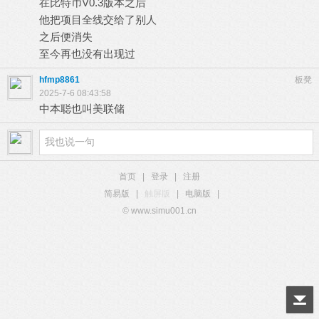
在比特币V0.3版本之后
他把项目全线交给了别人
之后便消失
. T$ U0 ~: x$ ]
至今再也没有出现过
hfmp8861
板凳
2025-7-6 08:43:58
中本聪也叫美联储
首页
|
登录
|
注册
简易版
|
触屏版
|
电脑版
|
© www.simu001.cn