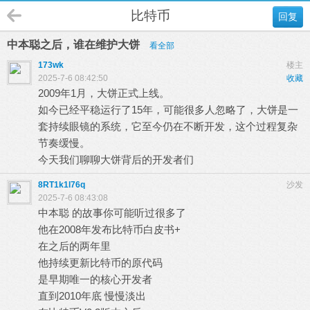
比特币
回复
中本聪之后，谁在维护大饼
看全部
173wk
楼主
2025-7-6 08:42:50
收藏
2009年1月，大饼正式上线。
如今已经平稳运行了15年，可能很多人忽略了，大饼是一
套持续眼镜的系统，它至今仍在不断开发，这个过程复杂
节奏缓慢。
今天我们聊聊大饼背后的开发者们
8RT1k1l76q
沙发
2025-7-6 08:43:08
中本聪 的故事你可能听过很多了
他在2008年发布比特币白皮书+
在之后的两年里
8 C+ ]. y/ X9 Z) d& t; G3 C# P& d, Y
他持续更新比特币的原代码
" h* J, Q! m8 }: v; ~2 t) D
是早期唯一的核心开发者
直到2010年底 慢慢淡出