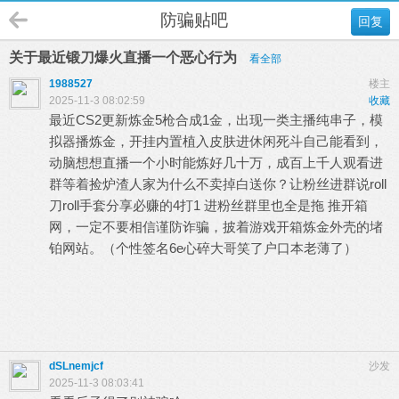
防骗贴吧
回复
关于最近锻刀爆火直播一个恶心行为
看全部
1988527
楼主
2025-11-3 08:02:59
收藏
最近CS2更新炼金5枪合成1金，出现一类主播纯串子，模
拟器播炼金，开挂内置植入皮肤进休闲死斗自己能看到，
动脑想想直播一个小时能炼好几十万，成百上千人观看进
群等着捡炉渣人家为什么不卖掉白送你？让粉丝进群说roll
刀roll手套分享必赚的4打1 进粉丝群里也全是拖 推开箱
网，一定不要相信谨防诈骗，披着游戏开箱炼金外壳的堵
铂网站。（个性签名6e心碎大哥笑了户口本老薄了）
2 E' a2 Y" y6 N* l* W
. }" a9 `6 S4 i
1 H2 Y: }4 q' Q+ k3 L& j6 i
dSLnemjcf
沙发
2025-11-3 08:03:41