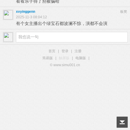
看看乐子得了别被骗哈
xvyinggenn
板凳
2025-11-3 08:04:12
有个女主播出个绿宝石都波澜不惊，演都不会演
首页
|
登录
|
注册
简易版
|
触屏版
|
电脑版
|
© www.simu001.cn