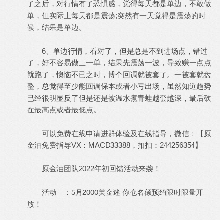
了之后，对行情有了恐惧感，觉得每天都是单边，不敢做
单，但实际上每天都是震荡;突然有一天觉得是震荡的时
候，结果是单边。
9 Q' V' K- |) w+ [- ]; h
6、单边行情，看对了，但是总是不到进场点，错过
了，好不容易做上一单，结果先震荡一波，导致赚一点点
就跑了，懊恼不已之时，博个回调就被套了。一被套就盘
整，总觉得至少能回调保本或者小亏出场，虽然知道趋势
已经很明显反了但是还是被温水煮青蛙越套越深，最后砍
在最高点或者最低点。
可以免费在线申请进群体验及在线指导，微信：【原
金油免费指导VX：MACD33388，扣扣：244256354】
原金油团队2022年初回馈活动来袭！
$ O- O5 `0 d& C. j; N% e: F
活动一：5月2000美金迷 你仓名额预约限时限量开
放！
) Q/ M3 E/ O& b& ^