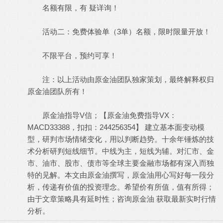
名额有限，有 疑详询！
0 V- v7 x2 P9 N6 F7 w% Y+ a% \
活动二：免费体验单（3单）名额，限时限量开放！
不限平台，预约可享！
注：以上活动由原金油团队独家策划，最终解释权归
原金油团队所有！
原金油指导V信；【原金油免费指导VX：
MACD33388，扣扣：244256354】 建立基本面变动模
型，研判市场情绪变化，用以判断趋势。十余年锤炼的技
术分析研判短线细节。中线为主，短线为辅。对汇市、金
市、油市、股市、债市等全球主要金融市场都有深入而独
特的见解。本文由原金油撰写，原金油用心写好每一段分
析，传递有价值的投资理念。希望价有所值，值有所得；
由于文章策略具有延时性；咨询原金油 获取最新实时行情
分析。