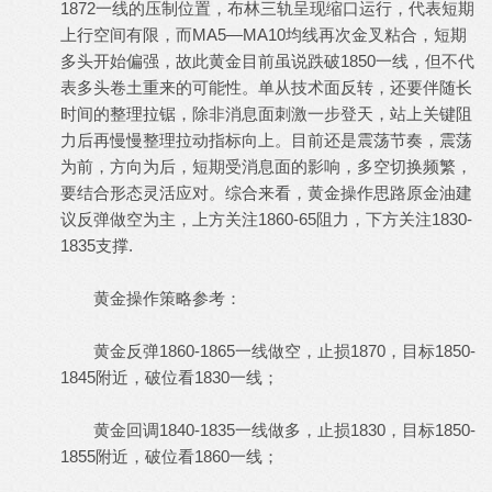
1872一线的压制位置，布林三轨呈现缩口运行，代表短期
上行空间有限，而MA5—MA10均线再次金叉粘合，短期
多头开始偏强，故此黄金目前虽说跌破1850一线，但不代
表多头卷土重来的可能性。单从技术面反转，还要伴随长
时间的整理拉锯，除非消息面刺激一步登天，站上关键阻
力后再慢慢整理拉动指标向上。目前还是震荡节奏，震荡
为前，方向为后，短期受消息面的影响，多空切换频繁，
要结合形态灵活应对。综合来看，黄金操作思路原金油建
议反弹做空为主，上方关注1860-65阻力，下方关注1830-
1835支撑.
1 ]4 A* k; {$ u( m
黄金操作策略参考：
% i. O( n, H5 Y. e" N8 X
黄金反弹1860-1865一线做空，止损1870，目标1850-
1845附近，破位看1830一线；
: Q e: @$ N( b' r
+ H9 o1 y& H. N5 h- n# ^
黄金回调1840-1835一线做多，止损1830，目标1850-
1855附近，破位看1860一线；
" v% |9 l' Y( z1 s' P