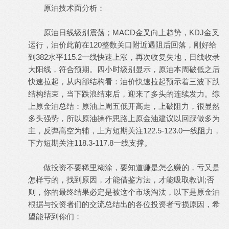
原油技术面分析：
8 G" A% W, }5 Z
! n0 ~% A# X0 M
原油日线级别震荡；MACD金叉向上趋势，KDJ金叉
运行，油价此前在120整数关口附近遇阻后回落，刚好给
到382水平115.2一线快速上涨，再次收复失地，日线收录
大阳线，符合预期。四小时级别显示，原油本周破低之后
快速拉起，从内部结构看：油价快速拉起预示着三波下跌
结构结束，当下跌浪结束后，迎来了多头的连续发力。综
上原金油总结：原油上周五低开高走，上破阻力，很显然
多头强势，所以原油操作思路上原金油建议以回踩做多为
主，反弹高空为辅，上方短期关注122.5-123.0一线阻力，
下方短期关注118.3-117.8一线支撑。
+ f r4 @5 J/ k9 \2 ?6 G# I7 N
8 I- K i( r- K$ e. ?+ _
做投资不要稀里糊涂，要知道赚是怎么赚的，亏又是
怎样亏的，找到原因，才能借鉴方法，才能吸取教训;否
则，你的最终结果必定是被这个市场淘汰，以下是原金油
根据与投资者们的交流总结出的各位投资者亏损原因，希
望能帮到你们：
( C0 c% H3 x) V