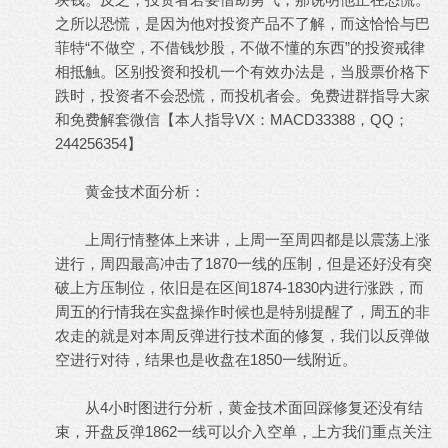
之所以恐慌，是因为他对投资产品不了解，而这恰恰与巴
菲特“不做空，不借钱炒股，不做不懂的东西”的投资戒律
相抵触。区别投资和投机一个有效办法是，当股票价格下
跌时，投资者不会恐慌，而投机者会。免费进群指导大家
和免费解套微信【本人指导VX：MACD33388，QQ；
244256354】
, H" m! r% P9 R
黄金技术面分析：
7 I& W! x/ k" G9 u
上周行情整体上来讲，上周一至周四都是以震荡上涨
进行，周四最高冲击了1870一线的压制，但是还好没有突
破上方压制位，依旧是在区间1874-1830内进行涨跌，而
周五的行情我在实盘操作时候也是特别提醒了，周五的非
农走的就是对本周反弹进行技术面的修复，我们以反弹做
空进行对待，结果也是收盘在1850一线附近。
6 j) ]5 M) _. b( F( l
从4小时图进行分析，黄金技术面回踩修复还没有结
束，开盘反弹1862一线可以介入空单，上方我们重点关注