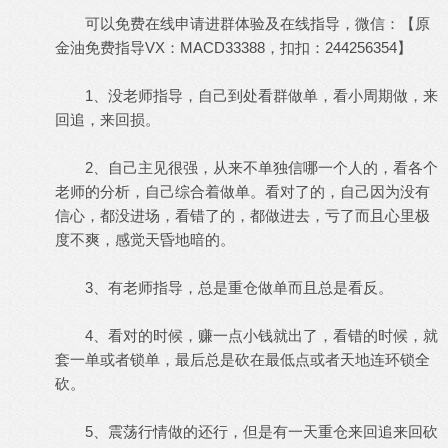
2 n9 \/ m- r, d2 T2 ?2 B6 {- `
可以免费在线申请进群体验及在线指导，微信：【原
金油免费指导VX：MACD33388，扣扣：244256354】
1、没老师指导，自己到处看群做单，看小周期做，来
回追，来回损。
3 x: {, Z- v; T2 D0 x
2、自己主见很强，从来不单独信哪一个人的，看各个
老师的分析，自己综合着做单。看对了的，自己因为没有
信心，都没进场，看错了的，都做进去，亏了而且心里极
度不爽，感觉天昏地暗的。
3、有老师指导，总是重仓做单而且总是看反。
4、看对的时候，赚一点小钱就出了，看错的时候，就
套一单或者锁单，最后总是砍在最低点或者天地连环锁全
砍。
9 w1 R+ l1 M/ h ?, @; F5 l3 l, e
5、震荡行情做的还行，但是有一天重仓来回追来回砍