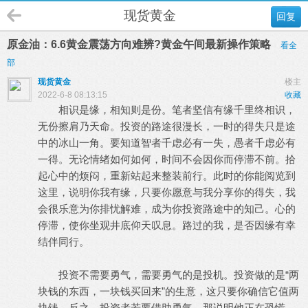
现货黄金
回复
原金油：6.6黄金震荡方向难辨?黄金午间最新操作策略
看全
部
现货黄金
楼主
2022-6-8 08:13:15
收藏
相识是缘，相知则是份。笔者坚信有缘千里终相识，
无份擦肩乃天命。投资的路途很漫长，一时的得失只是途
中的冰山一角。要知道智者千虑必有一失，愚者千虑必有
一得。无论情绪如何如何，时间不会因你而停滞不前。拾
起心中的烦闷，重新站起来整装前行。此时的你能阅览到
这里，说明你我有缘，只要你愿意与我分享你的得失，我
会很乐意为你排忧解难，成为你投资路途中的知己。心的
停滞，使你坐观井底仰天叹息。路过的我，是否因缘有幸
结伴同行。
- Z) m: `0 z1 s8 k! H& b+ G. C5 o
投资不需要勇气，需要勇气的是投机。投资做的是“两
块钱的东西，一块钱买回来”的生意，这只要你确信它值两
块钱。反之，投资者若要借助勇气，那说明他正在恐慌。